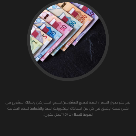
يتم نشر جدول السعر / المدة لجميع المشاركين لجميع المشاركين ولمالك المشروع في
نفس لحظة الإغلاق في كل من المحاكاة الإلكترونية الحية والشفافة لنظام المقاصة
اليدوية للعطاءات (0٪ تدخل بشري).